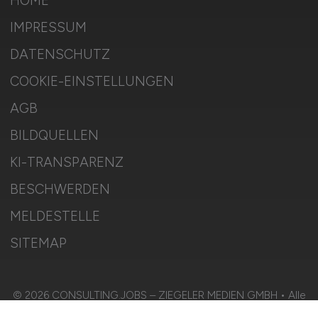
HOME
IMPRESSUM
DATENSCHUTZ
COOKIE-EINSTELLUNGEN
AGB
BILDQUELLEN
KI-TRANSPARENZ
BESCHWERDEN
MELDESTELLE
SITEMAP
© 2026 CONSULTING.JOBS – ZIEGELER MEDIEN GMBH • Alle
Rechte vorbehalten.