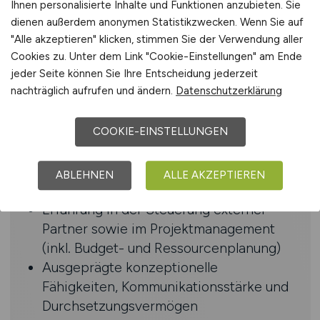
Ihnen personalisierte Inhalte und Funktionen anzubieten. Sie
PP und angrenzenden Prozessen
dienen außerdem anonymen Statistikzwecken. Wenn Sie auf
Erfahrung in der Analyse und Abbildung
"Alle akzeptieren" klicken, stimmen Sie der Verwendung aller
komplexer Logistik- und
Cookies zu. Unter dem Link "Cookie-Einstellungen" am Ende
Produktionsprozesse (z.B.
jeder Seite können Sie Ihre Entscheidung jederzeit
nachträglich aufrufen und ändern.
Datenschutzerklärung
Fremdbeschaffung, Eigenfertigung,
Inventuren, Nachschubsteuerung,
Stücklisten, MRP,
COOKIE-EINSTELLUNGEN
Produktkostensammler)
Kenntnisse in angrenzenden Modulen
ABLEHNEN
ALLE AKZEPTIEREN
wie QM, LE, PS, PM, PLM von Vorteil
Erfahrung in der Steuerung externer
Partner sowie im Projektmanagement
(inkl. Budget- und Ressourcenplanung)
Ausgeprägte konzeptionelle
Fähigkeiten, Kommunikationsstärke und
Durchsetzungsvermögen