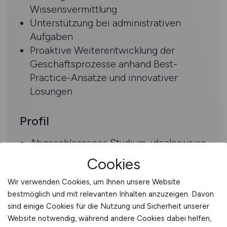
Wissensvermittlung
Unterstützung bei administrativen
Aufgaben
Proaktive Weiterentwicklung der
Geschäftsprozesse anhand Best-
Practice-Ansätze und innovativer
Lösungen
Profil
Abgeschlossenes Studium, idealerweise
Wirtschaftsingenieurwesen mit
Cookies
Schwerpunkt Logistik, oder
Wir verwenden Cookies, um Ihnen unsere Website
vergleichbare Qualifikation
bestmöglich und mit relevanten Inhalten anzuzeigen. Davon
Erfahrung als SAP Inhouse Consultant
sind einige Cookies für die Nutzung und Sicherheit unserer
im Bereich Supply Chain Management
Website notwendig, während andere Cookies dabei helfen,
mit fundierten Kenntnissen in MM, WM,