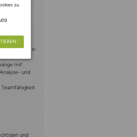
ookies zu.
rung
.B. MM, SD,
TIEREN
ekten sowie in
hänge mit
Analyse- und
 Teamfähigkeit
ächtigen und