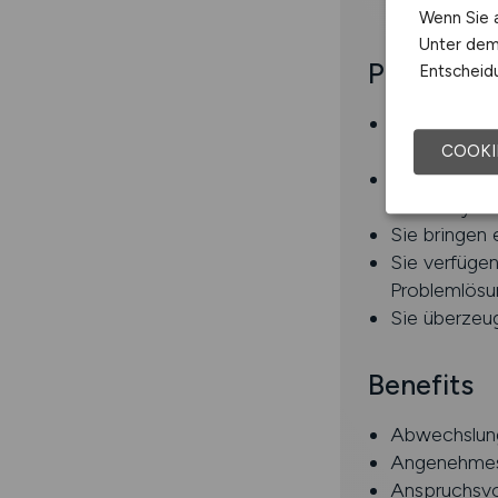
und treiben
Wenn Sie a
Unter dem 
Profil
Entscheidu
Sie verfügen
FI/CO oder 
COOKI
Sie haben E
der Analyse
Sie bringen
Sie verfüge
Problemlösu
Sie überzeu
Benefits
Abwechslung
Angenehmes
Anspruchsvo