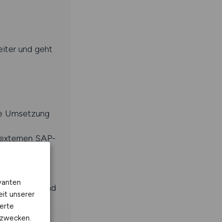
iter und geht
nte Umsetzung
d externen SAP-
haft und
vanten
rdisierung und
eit unserer
erte
ränderungen
kzwecken.