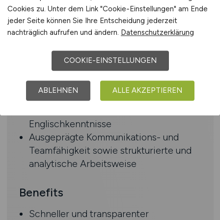
fundierte Erfahrung in Beratung oder
Cookies zu. Unter dem Link "Cookie-Einstellungen" am Ende
Inhouse Consulting mit Fokus SAP EWM
jeder Seite können Sie Ihre Entscheidung jederzeit
Begeisterung für Logistikprozesse
nachträglich aufrufen und ändern.
Datenschutzerklärung
sowie deren Analyse, Modellierung und
Optimierung
COOKIE-EINSTELLUNGEN
Erste praktische Erfahrung in SAP EWM
und S/4HANA; von Vorteil: Kenntnisse
ABLEHNEN
ALLE AKZEPTIEREN
im EWM RF-Framework oder ABAP-OO
Fließende Deutsch- und
Englischkenntnisse
Ausgeprägte Kommunikations- und
Teamfähigkeit sowie strukturierte und
analytische Arbeitsweise
Benefits
Schneller und transparenter