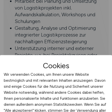
Mitarbeit bei Planung und Umsetzung
von Logistikprojekten inkl.
Aufwandskalkulation, Workshops und
Schulungen
Gestaltung, Analyse und Optimierung
integrierter Logistikprozesse zur
nachhaltigen Effizienzsteigerung
Unterstützung interner und externer
Projekte, u.a. bei Projektakquisen oder
Portfolio-Weiterentwicklung
Cookies
Enge Zusammenarbeit mit
Fachbereichen und IT, um End-to-End-
Wir verwenden Cookies, um Ihnen unsere Website
bestmöglich und mit relevanten Inhalten anzuzeigen. Davon
Prozesse optimal zu verzahnen
sind einige Cookies für die Nutzung und Sicherheit unserer
Website notwendig, während andere Cookies dabei helfen,
Profil
Ihnen personalisierte Inhalte und Funktionen anzubieten. Sie
dienen außerdem anonymen Statistikzwecken. Wenn Sie auf
Abgeschlossenes Studium sowie
"Alle akzeptieren" klicken, stimmen Sie der Verwendung aller