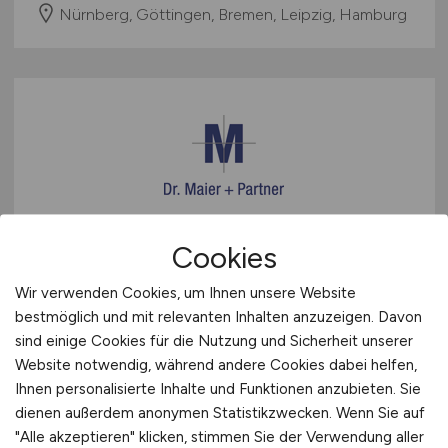
Nürnberg, Göttingen, Bremen, Leipzig, Hamburg
SAP Inhouse Consultant WM +
Cookies
PP
(w/m/d)
Wir verwenden Cookies, um Ihnen unsere Website
bestmöglich und mit relevanten Inhalten anzuzeigen. Davon
Dr. Maier + Partner GmbH Executive Search
sind einige Cookies für die Nutzung und Sicherheit unserer
vor 5 Tagen
Website notwendig, während andere Cookies dabei helfen,
Ihnen personalisierte Inhalte und Funktionen anzubieten. Sie
Region Bremen
dienen außerdem anonymen Statistikzwecken. Wenn Sie auf
"Alle akzeptieren" klicken, stimmen Sie der Verwendung aller