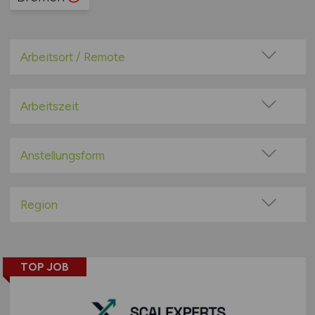
Arbeitsort / Remote
Vor Ort (kein Home-Office)
Home-Office möglich / Hybrid
Arbeitszeit
100% Remote
Vollzeit
Überwiegend Remote (>50%)
Teilzeit
Anstellungsform
Remote aus dem Ausland möglich
Festanstellung
befristete Anstellung
Region
Leitung / Führung
Baden-Württemberg
Geschäftsleitung / Vorstand
Bayern
Projektarbeit / Freelancer
TOP JOB
Berlin
Arbeitnehmerüberlassung
Brandenburg
geringfügige Beschäftigung / Minijob
Bremen