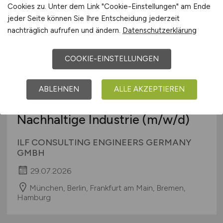
Cookies zu. Unter dem Link "Cookie-Einstellungen" am Ende
jeder Seite können Sie Ihre Entscheidung jederzeit
nachträglich aufrufen und ändern.
Datenschutzerklärung
COOKIE-EINSTELLUNGEN
Business Development & Sales
ABLEHNEN
ALLE AKZEPTIEREN
Manager - Ressourcen und
Nachhaltige Industrie
(m/w/d)
ILF CONSULTING ENGINEERS GERMANY
GMBH
29.07.2026
München, Berlin, Frankfurt am Main, Bremen,
Hamburg