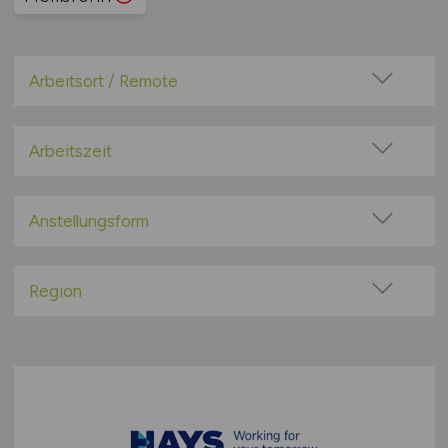
Arbeitsort / Remote
Vor Ort (kein Home-Office)
Home-Office möglich / Hybrid
Arbeitszeit
100% Remote
Vollzeit
Überwiegend Remote (>50%)
Teilzeit
Anstellungsform
Remote aus dem Ausland möglich
Festanstellung
befristete Anstellung
Region
Leitung / Führung
Baden-Württemberg
Geschäftsleitung / Vorstand
Bayern
Projektarbeit / Freelancer
Berlin
Arbeitnehmerüberlassung
Brandenburg
geringfügige Beschäftigung / Minijob
Bremen