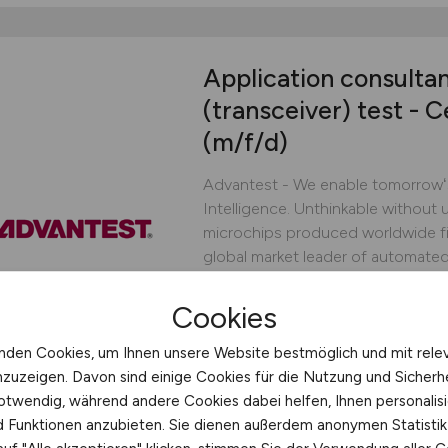
Application consultan
(transceiver) test - 
(m/f/d)
Advantest - We enable tomorrowʻs 
Intelligence. Unthinkable without u
microchips produced worldwide fi
global market leader of automate
industry we help the world to reali
our customers to...
Cookies
Advantest Europe GmbH
nden Cookies, um Ihnen unsere Website bestmöglich und mit rele
nzuzeigen. Davon sind einige Cookies für die Nutzung und Sicherh
vor 2 Tagen
Böblingen
otwendig, während andere Cookies dabei helfen, Ihnen personalisi
nd Funktionen anzubieten. Sie dienen außerdem anonymen Statisti