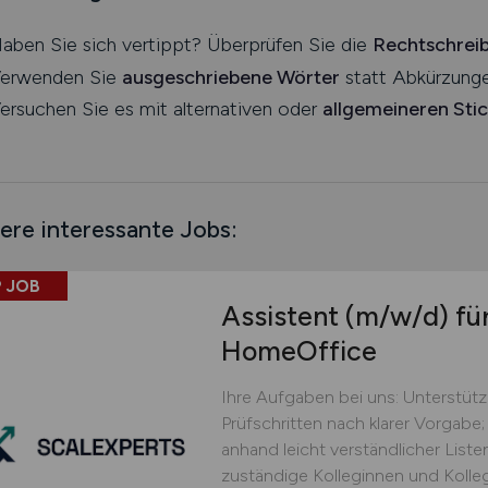
aben Sie sich vertippt? Überprüfen Sie die
Rechtschrei
erwenden Sie
ausgeschriebene Wörter
statt Abkürzunge
ersuchen Sie es mit alternativen oder
allgemeineren Sti
ere interessante Jobs:
 JOB
Assistent
(m/w/d)
für
HomeOffice
Ihre Aufgaben bei uns: Unterstüt
Prüfschritten nach klarer Vorgabe;
anhand leicht verständlicher Lis
zuständige Kolleginnen und Kolle