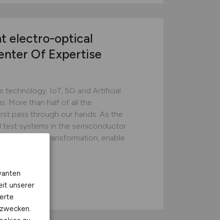
t electro-optical
Center Of Expertise
technology. IoT, 5G and Artificial
s. More than half of all the
rst pass through our hands. As the
d test systems in the semiconductor
ze the digital transformation, enable
vanten
eit unserer
erte
kzwecken.