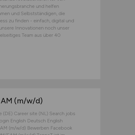
cherungsbranche und helfen
hmen und Selbstständigen, die
ss zu finden - einfach, digital und
 unsere Innovationen noch unser
vielseitiges Team aus über 40
/EAM
(m/w/d)
e (DE) Career site (NL) Search jobs
ogin English Deutsch English
EAM (m/w/d) Bewerben Facebook