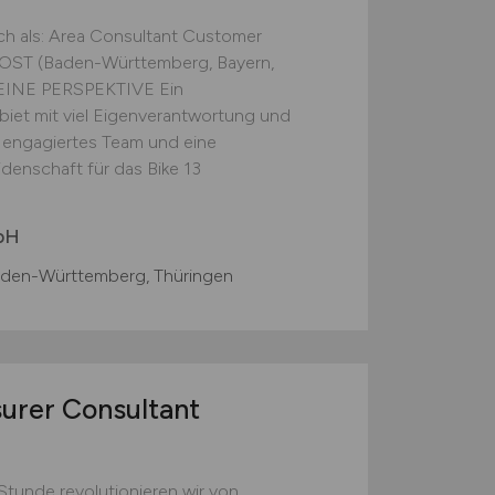
h als: Area Consultant Customer
-OST (Baden-Württemberg, Bayern,
t DEINE PERSPEKTIVE Ein
iet mit viel Eigenverantwortung und
 engagiertes Team und eine
denschaft für das Bike 13
bH
aden-Württemberg, Thüringen
urer Consultant
 Stunde revolutionieren wir von