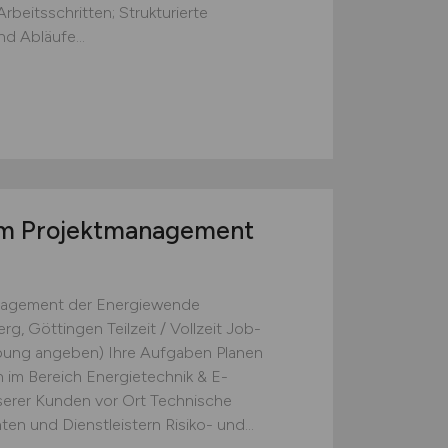
beitsschritten; Strukturierte
d Abläufe...
m Projektmanagement
anagement der Energiewende
g, Göttingen Teilzeit / Vollzeit Job-
rbung angeben) Ihre Aufgaben Planen
im Bereich Energietechnik & E-
serer Kunden vor Ort Technische
en und Dienstleistern Risiko- und...