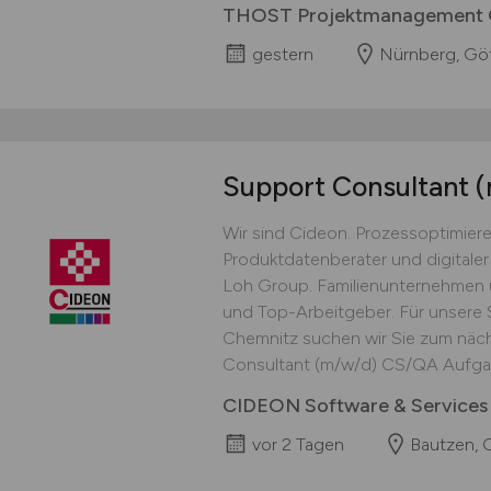
THOST Projektmanagement
gestern
Nürnberg, Göt
Support Consultant
(
Wir sind Cideon. Prozessoptimiere
Produktdatenberater und digitaler 
Loh Group. Familienunternehmen u
und Top-Arbeitgeber. Für unsere 
Chemnitz suchen wir Sie zum näc
Consultant (m/w/d) CS/QA Aufgab
CIDEON Software & Service
vor 2 Tagen
Bautzen, G