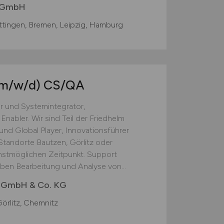
 GmbH
tingen, Bremen, Leipzig, Hamburg
m/w/d)
CS/QA
r und Systemintegrator,
Enabler. Wir sind Teil der Friedhelm
nd Global Player, Innovationsführer
Standorte Bautzen, Görlitz oder
hstmöglichen Zeitpunkt. Support
en Bearbeitung und Analyse von...
s GmbH & Co. KG
örlitz, Chemnitz