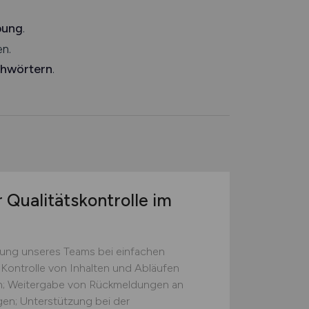
bung
.
n.
chwörtern
.
 Qualitätskontrolle im
zung unseres Teams bei einfachen
 Kontrolle von Inhalten und Abläufen
ten; Weitergabe von Rückmeldungen an
gen; Unterstützung bei der