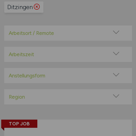
Ditzingen
Arbeitsort / Remote
Vor Ort (kein Home-Office)
Home-Office möglich / Hybrid
Arbeitszeit
100% Remote
Vollzeit
Überwiegend Remote (>50%)
Teilzeit
Anstellungsform
Remote aus dem Ausland möglich
Festanstellung
befristete Anstellung
Region
Leitung / Führung
Baden-Württemberg
Geschäftsleitung / Vorstand
Bayern
Projektarbeit / Freelancer
TOP JOB
Berlin
Arbeitnehmerüberlassung
Brandenburg