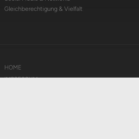
Gleichberechtigung & Vielfalt
HOME
IMPRESSUM
DATENSCHUTZ
COOKIE-EINSTELLUNGEN
AGB
BILDQUELLEN
KI-TRANSPARENZ