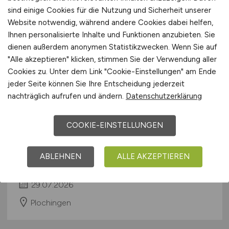
Stuttgart
sind einige Cookies für die Nutzung und Sicherheit unserer
Website notwendig, während andere Cookies dabei helfen,
Ihnen personalisierte Inhalte und Funktionen anzubieten. Sie
dienen außerdem anonymen Statistikzwecken. Wenn Sie auf
"Alle akzeptieren" klicken, stimmen Sie der Verwendung aller
Cookies zu. Unter dem Link "Cookie-Einstellungen" am Ende
jeder Seite können Sie Ihre Entscheidung jederzeit
nachträglich aufrufen und ändern.
Datenschutzerklärung
SAP Inhouse Consultant
(w/m/d)
COOKIE-EINSTELLUNGEN
PP / QM
ABLEHNEN
ALLE AKZEPTIEREN
CeramTec GmbH
29.07.2026
Plochingen