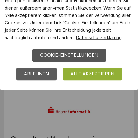
Ihnen personalisierte Inhalte und Funktionen anzubieten. Sie
dienen außerdem anonymen Statistikzwecken. Wenn Sie auf
"Alle akzeptieren" klicken, stimmen Sie der Verwendung aller
Cookies zu. Unter dem Link "Cookie-Einstellungen" am Ende
jeder Seite können Sie Ihre Entscheidung jederzeit
IT Inhouse Consultant
(m/w/d)
nachträglich aufrufen und ändern.
Datenschutzerklärung
Freeze-Dry Foods GmbH
COOKIE-EINSTELLUNGEN
29.07.2026
Greven
ABLEHNEN
ALLE AKZEPTIEREN