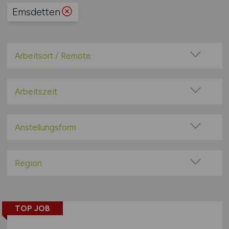
Emsdetten
Arbeitsort / Remote
Vor Ort (kein Home-Office)
Home-Office möglich / Hybrid
Arbeitszeit
100% Remote
Vollzeit
Überwiegend Remote (>50%)
Teilzeit
Anstellungsform
Remote aus dem Ausland möglich
Festanstellung
befristete Anstellung
Region
Leitung / Führung
Baden-Württemberg
Geschäftsleitung / Vorstand
Bayern
Projektarbeit / Freelancer
TOP JOB
Berlin
Arbeitnehmerüberlassung
Brandenburg