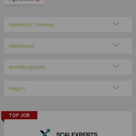
Arbeitsort / Remote
Vor Ort (kein Home-Office)
Home-Office möglich / Hybrid
Arbeitszeit
100% Remote
Vollzeit
Überwiegend Remote (>50%)
Teilzeit
Anstellungsform
Remote aus dem Ausland möglich
Festanstellung
befristete Anstellung
Region
Leitung / Führung
Baden-Württemberg
Geschäftsleitung / Vorstand
Bayern
Projektarbeit / Freelancer
TOP JOB
Berlin
Arbeitnehmerüberlassung
Brandenburg
geringfügige Beschäftigung / Minijob
Bremen