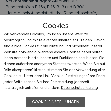
Verkehrsanbindungen:
Autobahn A 9,
Bundesstraßen B 16a, B 16, B 13 und B 300,
Hauptbahnhof Ingolstadt, drei Rangierbahnhöfe,
Flugplatz Ingolstadt-Manching
Cookies
Arbeiten in der Nähe von
Ingolstadt
:
Buxheim,
Köschning, Bergheim, Landkreis Eichstätt,
Wir verwenden Cookies, um Ihnen unsere Website
Großmehring, Oberbayern, Egweil, Landkreis
bestmöglich und mit relevanten Inhalten anzuzeigen. Davon
Pfaffenhofen an der Ilm, Gaimersheim, Weichering,
sind einige Cookies für die Nutzung und Sicherheit unserer
Nassenfels, Wettstetten, Karlskron, Manching,
Website notwendig, während andere Cookies dabei helfen,
Bayern, Lenting
Ihnen personalisierte Inhalte und Funktionen anzubieten. Sie
dienen außerdem anonymen Statistikzwecken. Wenn Sie auf
Universitäten/Hochschulen:
Universität Ingolstadt,
"Alle akzeptieren" klicken, stimmen Sie der Verwendung aller
Technische Hochschule Ingolstadt
Cookies zu. Unter dem Link "Cookie-Einstellungen" am Ende
jeder Seite können Sie Ihre Entscheidung jederzeit
Beliebte Jobs in
Ingolstadt
/Branchen
:
Handwerk,
nachträglich aufrufen und ändern.
Datenschutzerklärung
Einzelhandel, Tourismus, Erdölindustrie, Produktion,
Dienstleistungen, Automobilelektronik,
Gesundheitswesen
COOKIE-EINSTELLUNGEN
Beliebte Arbeitgeber in
Ingolstadt
, die attraktive