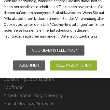
Website notwendig, während andere Cookies dabei helfen,
Ihnen personalisierte Inhalte und Funktionen anzubieten. Sie
Stellenanzeigen schalten
dienen außerdem anonymen Statistikzwecken. Wenn Sie auf
Mediadaten & Konditionen
"Alle akzeptieren" klicken, stimmen Sie der Verwendung aller
Cookies zu. Unter dem Link "Cookie-Einstellungen" am Ende
Arbeitgeber Seite
jeder Seite können Sie Ihre Entscheidung jederzeit
Arbeitgeber Kontakt
nachträglich aufrufen und ändern.
Datenschutzerklärung
Karrierenetzwerk
COOKIE-EINSTELLUNGEN
Für Arbeitnehmer
ABLEHNEN
ALLE AKZEPTIEREN
Consulting Jobs suchen
Jobfinder
Arbeitnehmer Registrierung
Social Media & Networks