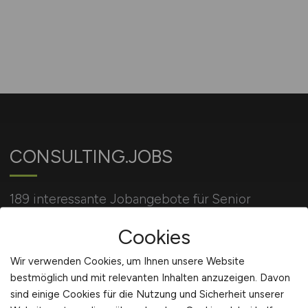
CONSULTING.JOBS
189 interessante Jobangebote für Senior
Consultant, Junior Consultant, in der Beratung, im
Cookies
Projektmanagement, IT Consulting, uvm.
Wir verwenden Cookies, um Ihnen unsere Website
bestmöglich und mit relevanten Inhalten anzuzeigen. Davon
Für Arbeitgeber
sind einige Cookies für die Nutzung und Sicherheit unserer