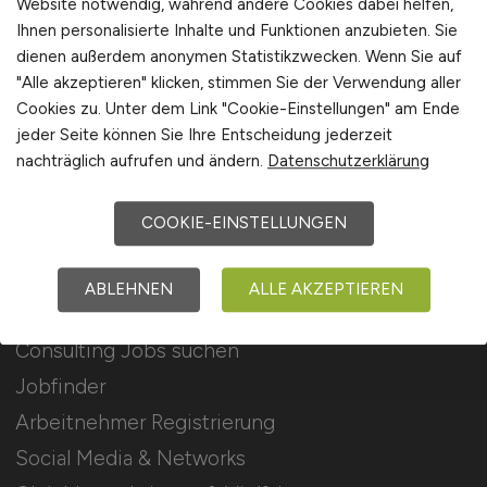
Website notwendig, während andere Cookies dabei helfen,
Ihnen personalisierte Inhalte und Funktionen anzubieten. Sie
Stellenanzeigen schalten
dienen außerdem anonymen Statistikzwecken. Wenn Sie auf
Mediadaten & Konditionen
"Alle akzeptieren" klicken, stimmen Sie der Verwendung aller
Cookies zu. Unter dem Link "Cookie-Einstellungen" am Ende
Arbeitgeber Seite
jeder Seite können Sie Ihre Entscheidung jederzeit
Arbeitgeber Kontakt
nachträglich aufrufen und ändern.
Datenschutzerklärung
Karrierenetzwerk
COOKIE-EINSTELLUNGEN
Für Arbeitnehmer
ABLEHNEN
ALLE AKZEPTIEREN
Consulting Jobs suchen
Jobfinder
Arbeitnehmer Registrierung
Social Media & Networks