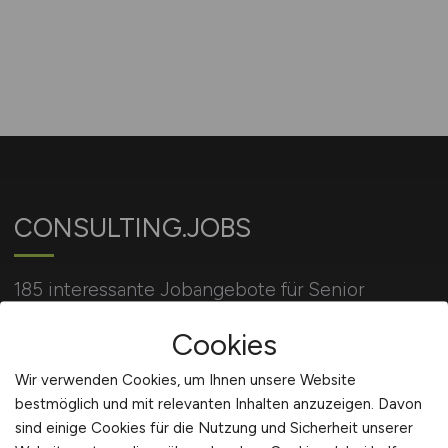
CONSULTING.JOBS
185 interessante Jobangebote für Senior
Consultant, Junior Consultant, in der Beratung, im
Cookies
Projektmanagement, IT Consulting, uvm.
Wir verwenden Cookies, um Ihnen unsere Website
bestmöglich und mit relevanten Inhalten anzuzeigen. Davon
Für Arbeitgeber
sind einige Cookies für die Nutzung und Sicherheit unserer