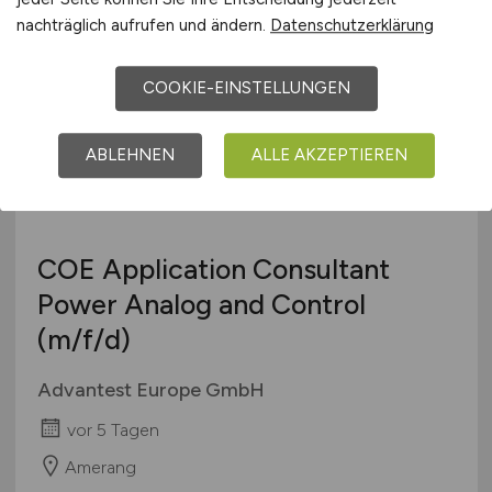
München
nachträglich aufrufen und ändern.
Datenschutzerklärung
COOKIE-EINSTELLUNGEN
ABLEHNEN
ALLE AKZEPTIEREN
COE Application Consultant
Power Analog and Control
(m/f/d)
Advantest Europe GmbH
vor 5 Tagen
Amerang