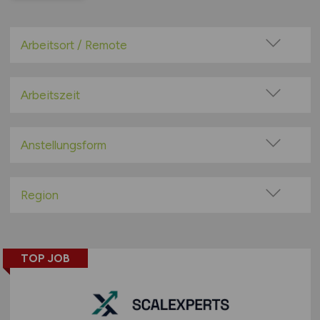
Arbeitsort / Remote
Vor Ort (kein Home-Office)
Home-Office möglich / Hybrid
Arbeitszeit
100% Remote
Vollzeit
Überwiegend Remote (>50%)
Teilzeit
Anstellungsform
Remote aus dem Ausland möglich
Festanstellung
befristete Anstellung
Region
Leitung / Führung
Baden-Württemberg
Geschäftsleitung / Vorstand
Bayern
Projektarbeit / Freelancer
TOP JOB
Berlin
Arbeitnehmerüberlassung
Brandenburg
geringfügige Beschäftigung / Minijob
Bremen
Berufseinstieg / Trainee