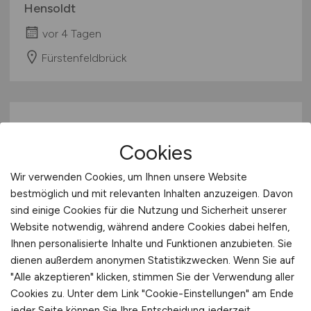
Hensoldt
vor 4 Tagen
Fürstenfeldbrück
Cookies
Wir verwenden Cookies, um Ihnen unsere Website
bestmöglich und mit relevanten Inhalten anzuzeigen. Davon
sind einige Cookies für die Nutzung und Sicherheit unserer
Produktmanager / Insurer
Website notwendig, während andere Cookies dabei helfen,
Consultant
(m/w/d)
Ihnen personalisierte Inhalte und Funktionen anzubieten. Sie
dienen außerdem anonymen Statistikzwecken. Wenn Sie auf
Finanzchef24 GmbH
"Alle akzeptieren" klicken, stimmen Sie der Verwendung aller
Cookies zu. Unter dem Link "Cookie-Einstellungen" am Ende
vor 4 Tagen
jeder Seite können Sie Ihre Entscheidung jederzeit