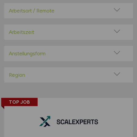
Arbeitsort / Remote
Vor Ort (kein Home-Office)
Home-Office möglich / Hybrid
Arbeitszeit
100% Remote
Vollzeit
Überwiegend Remote (>50%)
Teilzeit
Anstellungsform
Remote aus dem Ausland möglich
Festanstellung
befristete Anstellung
Region
Leitung / Führung
Baden-Württemberg
Geschäftsleitung / Vorstand
Bayern
Projektarbeit / Freelancer
TOP JOB
Berlin
Arbeitnehmerüberlassung
Brandenburg
geringfügige Beschäftigung / Minijob
Bremen
Berufseinstieg / Trainee
Hamburg
Bachelor-/ Master-/ Diplom-Arbeit