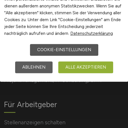
dienen außerdem anonymen Statistikzwecken. Wenn Sie auf
"Alle akzeptieren" klicken, stimmen Sie der Verwendung aller
Cookies zu. Unter dem Link "Cookie-Einstellungen" am Ende
jeder Seite können Sie Ihre Entscheidung jederzeit
nachträglich aufrufen und ändern.
Datenschutzerklärung
CONSULTING.JOBS
COOKIE-EINSTELLUNGEN
189 interessante Jobangebote für Senior
ABLEHNEN
ALLE AKZEPTIEREN
Consultant, Junior Consultant, in der Beratung, im
Projektmanagement, IT Consulting, uvm.
Für Arbeitgeber
Stellenanzeigen schalten