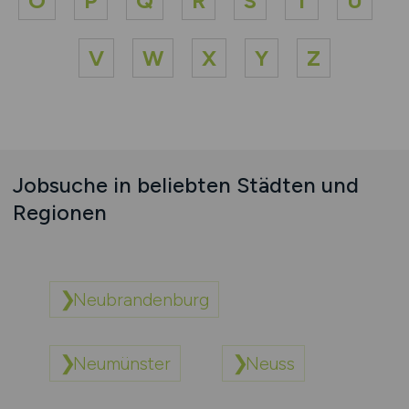
O
P
Q
R
S
T
U
V
W
X
Y
Z
Jobsuche in beliebten Städten und
Regionen
Neubrandenburg
Neumünster
Neuss