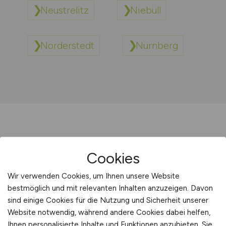
Neustrelitz
Niebüll
Norderstedt
Nürnberg
Cookies
Sie sind hier:
Wir verwenden Cookies, um Ihnen unsere Website
Startseite
bestmöglich und mit relevanten Inhalten anzuzeigen. Davon
Sitemap
sind einige Cookies für die Nutzung und Sicherheit unserer
Jobsuche mit N
Website notwendig, während andere Cookies dabei helfen,
Ihnen personalisierte Inhalte und Funktionen anzubieten. Sie