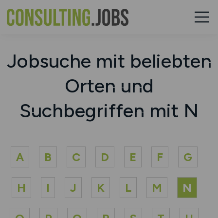
Jobsuche mit beliebten
Orten und
Suchbegriffen mit N
A
B
C
D
E
F
G
H
I
J
K
L
M
N